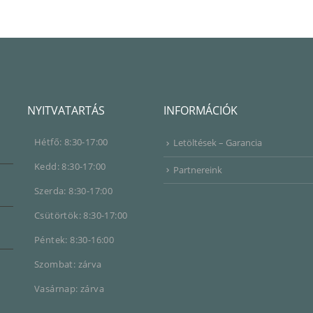
NYITVATARTÁS
INFORMÁCIÓK
Hétfő: 8:30-17:00
Letöltések – Garancia
Kedd: 8:30-17:00
Partnereink
Szerda: 8:30-17:00
Csütörtök: 8:30-17:00
Péntek: 8:30-16:00
Szombat: zárva
Vasárnap: zárva