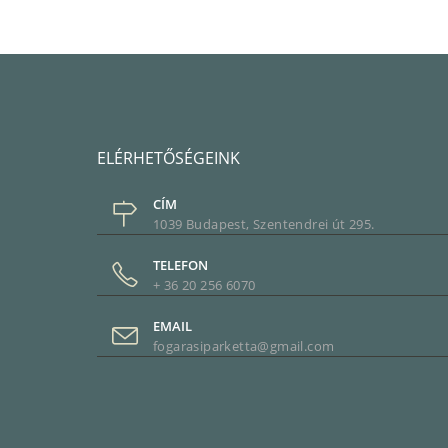
ELÉRHETŐSÉGEINK
CÍM
1039 Budapest, Szentendrei út 295.
TELEFON
+ 36 20 256 6070
EMAIL
fogarasiparketta@gmail.com