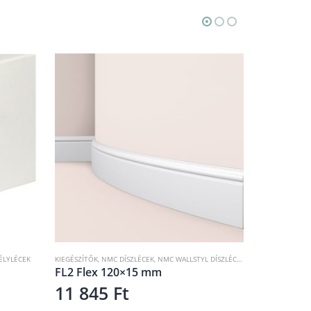
IEGÉSZÍTŐK
,
NMC DÍSZLÉCEK
,
NMC WALLSTYL DÍSZLÉCEK
,
SZEGÉLYLÉCEK
KIEGÉSZÍTŐK
,
NMC DÍSZLÉCEK
,
NM
FL2 Flex 120×15 mm
FL2 120×15 mm
11 845
Ft
5 924
Ft