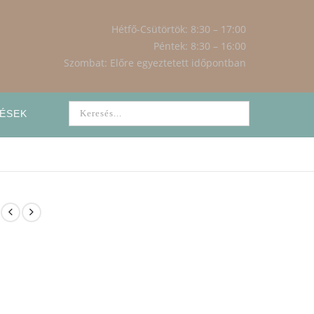
Hétfő-Csütörtök: 8:30 – 17:00
Péntek: 8:30 – 16:00
Szombat: Előre egyeztetett időpontban
ÉSEK