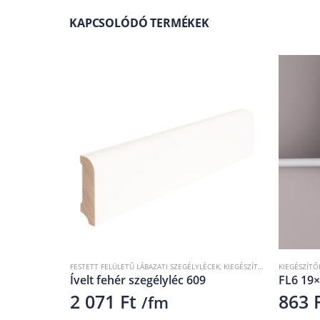
KAPCSOLÓDÓ TERMÉKEK
,
RAL 9010
,
SZEGÉLYLÉCEK
FESTETT FELÜLETŰ LÁBAZATI SZEGÉLYLÉCEK
,
KIEGÉSZÍTŐK
,
RAL 9010
KIEGÉSZÍTŐK
,
SZEGÉLYLÉCEK
,
NMC DÍSZLÉCEK
Ívelt fehér szegélyléc 609
FL6 19×12 mm
2 071
Ft
863
Ft
/fm