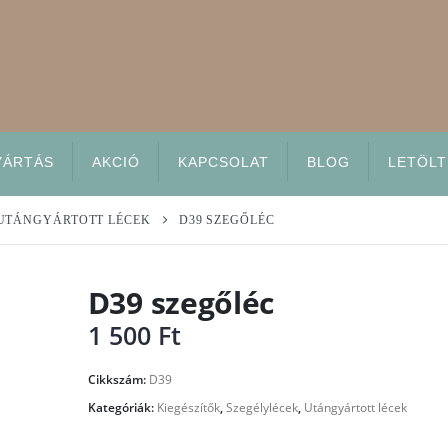
YÁRTÁS
AKCIÓ
KAPCSOLAT
BLOG
LETÖLT
UTÁNGYÁRTOTT LÉCEK
D39 SZEGŐLÉC
D39 szegőléc
1 500
Ft
Cikkszám:
D39
Kategóriák:
Kiegészítők
,
Szegélylécek
,
Utángyártott lécek