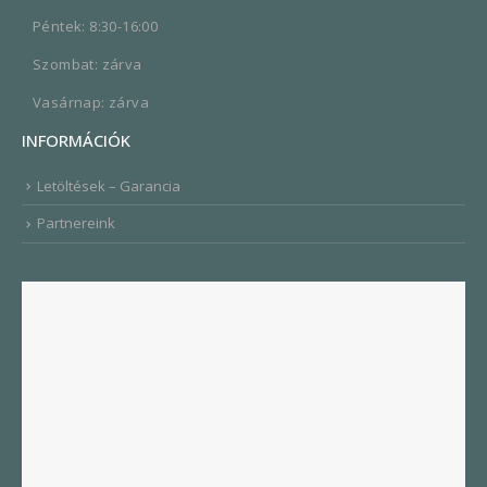
Péntek: 8:30-16:00
Szombat: zárva
Vasárnap: zárva
INFORMÁCIÓK
Letöltések – Garancia
Partnereink