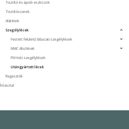
Tisztító és ápoló eszközök
Tisztítószerek
Alátétek
Szegélylécek
Festett felületű lábazati szegélylécek
NMC díszlécek
FN Holz szegélylécek
Utángyártott lécek
Ragasztók
Íróasztal