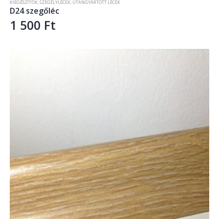
KIEGÉSZÍTŐK
,
SZEGÉLYLÉCEK
,
UTÁNGYÁRTOTT LÉCEK
D24 szegőléc
1 500
Ft