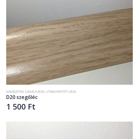
KIEGÉSZÍTŐK
,
SZEGÉLYLÉCEK
,
UTÁNGYÁRTOTT LÉCEK
D20 szegőléc
1 500
Ft