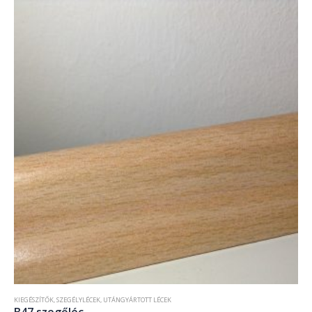
KIEGÉSZÍTŐK
,
SZEGÉLYLÉCEK
,
UTÁNGYÁRTOTT LÉCEK
B47 szegőléc