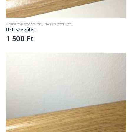
KIEGÉSZÍTŐK
,
SZEGÉLYLÉCEK
,
UTÁNGYÁRTOTT LÉCEK
D30 szegőléc
1 500
Ft