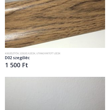
KIEGÉSZÍTŐK
,
SZEGÉLYLÉCEK
,
UTÁNGYÁRTOTT LÉCEK
D02 szegőléc
1 500
Ft