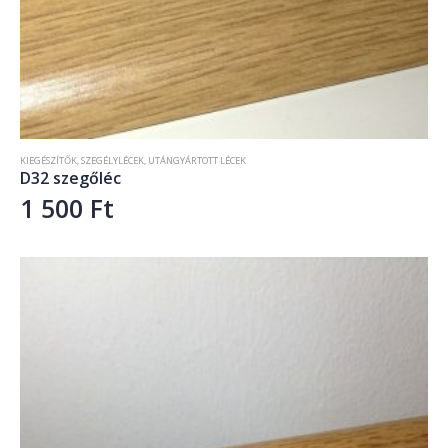
KIEGÉSZÍTŐK
,
SZEGÉLYLÉCEK
,
UTÁNGYÁRTOTT LÉCEK
D32 szegőléc
1 500
Ft