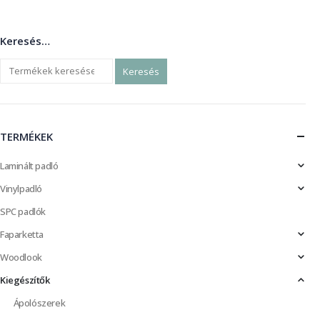
Keresés…
Keresés
TERMÉKEK
Laminált padló
Vinylpadló
SPC padlók
Faparketta
Woodlook
Kiegészítők
Ápolószerek