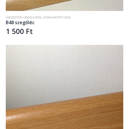
KIEGÉSZÍTŐK
,
SZEGÉLYLÉCEK
,
UTÁNGYÁRTOTT LÉCEK
B48 szegőléc
1 500
Ft