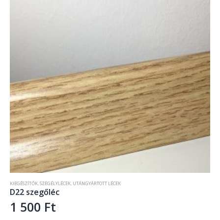
KIEGÉSZÍTŐK
,
SZEGÉLYLÉCEK
,
UTÁNGYÁRTOTT LÉCEK
D22 szegőléc
1 500
Ft