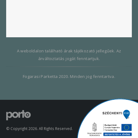
A weboldalon található árak tájékozató jellegűek. Az
árváltoztatás jogát fenntartjuk.
Fogarasi Parketta 2020. Minden jog fenntartva.
© Copyright 2026. All Rights Reserved.