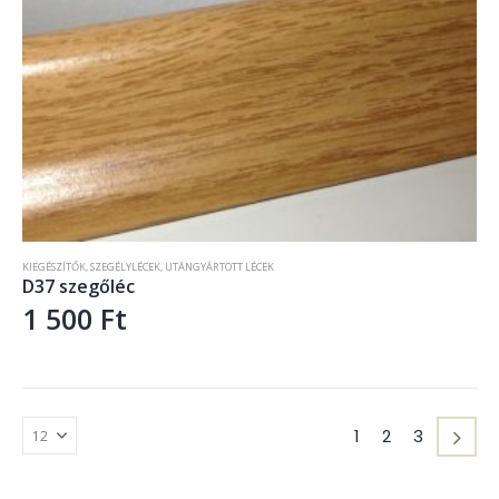
KIEGÉSZÍTŐK
,
SZEGÉLYLÉCEK
,
UTÁNGYÁRTOTT LÉCEK
D37 szegőléc
1 500
Ft
1
2
3