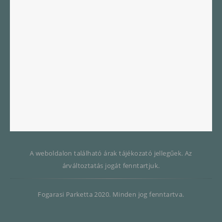
A weboldalon található árak tájékozató jellegűek. Az
árváltoztatás jogát fenntartjuk.
Fogarasi Parketta 2020. Minden jog fenntartva.