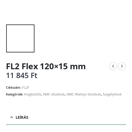
FL2 Flex 120×15 mm
11 845
Ft
Cikkszám:
FL2F
Kategóriák:
Kiegészítők
,
NMC díszlécek
,
NMC Wallstyl díszlécek
,
Szegélylécek
LEÍRÁS