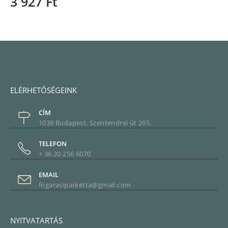
3 927
Ft
ELÉRHETŐSÉGEINK
CÍM
1039 Budapest, Szentendrei út 295.
TELEFON
+ 36 20 256 6070
EMAIL
fogarasiparketta@gmail.com
NYITVATARTÁS