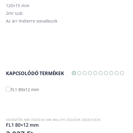
120×15 mm
2m/ szál
Az ár/ méterre vonatkozik
KAPCSOLÓDÓ TERMÉKEK
KIEGÉSZÍTŐK
,
NMC DÍSZLÉCEK
,
NMC WALLSTYL DÍSZLÉCEK
,
SZEGÉLYLÉCEK
FL1 80×12 mm