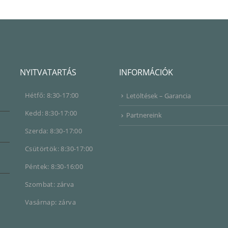
NYITVATARTÁS
INFORMÁCIÓK
Hétfő: 8:30-17:00
Letöltések – Garancia
Kedd: 8:30-17:00
Partnereink
Szerda: 8:30-17:00
Csütörtök: 8:30-17:00
Péntek: 8:30-16:00
Szombat: zárva
Vasárnap: zárva