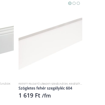
ÉLYLÉCEK
FESTETT FELÜLETŰ LÁBAZATI SZEGÉLYLÉCEK
,
KIEGÉSZÍTŐK
,
RAL 9010
FESTETT FELÜL
,
SZEGÉL
Szögletes fehér szegélyléc 604
Ívelt fehé
1 619
Ft
2 927
/fm