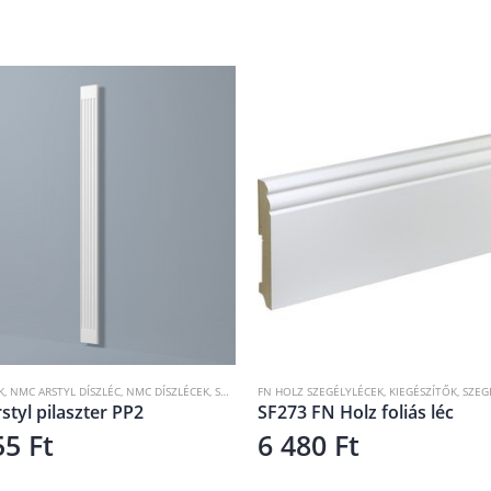
K
GÉLYLÉCEK
,
NMC ARSTYL DÍSZLÉC
,
NMC DÍSZLÉCEK
,
SZEGÉLYLÉCEK
FN HOLZ SZEGÉLYLÉCEK
,
KIEGÉSZÍTŐK
,
SZEG
tyl pilaszter PP2
SF273 FN Holz foliás léc
55
Ft
6 480
Ft