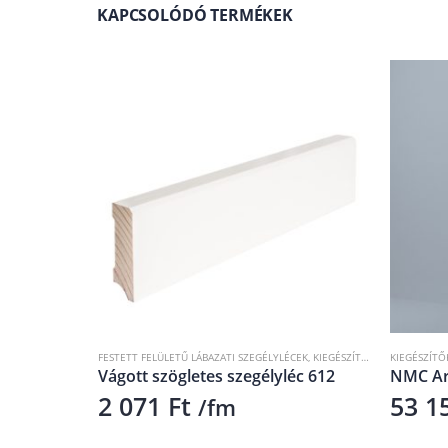
KAPCSOLÓDÓ TERMÉKEK
TYL DÍSZLÉCEK
,
SZEGÉLYLÉCEK
FESTETT FELÜLETŰ LÁBAZATI SZEGÉLYLÉCEK
,
KIEGÉSZÍTŐK
,
RAL 9010
KIEGÉSZÍTŐ
,
SZE
Vágott szögletes szegélyléc 612
NMC Ars
2 071
Ft
53 1
/fm