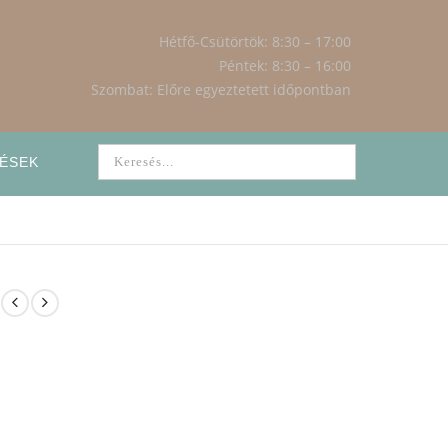
Hétfő-Csütörtök: 8:30 – 17:00
Péntek: 8:30 – 16:00
Szombat: Előre egyeztetett időpontban
ÉSEK