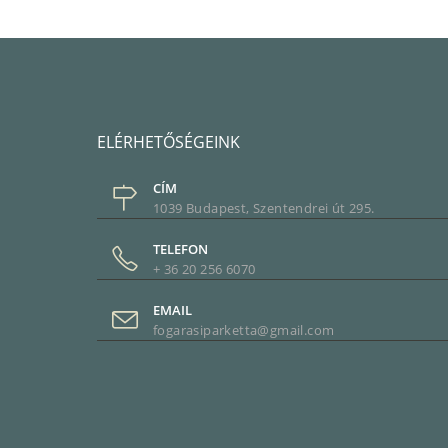
ELÉRHETŐSÉGEINK
CÍM
1039 Budapest, Szentendrei út 295.
TELEFON
+ 36 20 256 6070
EMAIL
fogarasiparketta@gmail.com