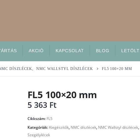
YÁRTÁS
AKCIÓ
KAPCSOLAT
BLOG
LETÖLT
NMC DÍSZLÉCEK
,
NMC WALLSTYL DÍSZLÉCEK
FL5 100×20 MM
FL5 100×20 mm
5 363
Ft
Cikkszám:
FL5
Kategóriák:
Kiegészítők
,
NMC díszlécek
,
NMC Wallstyl díszlécek
,
Szegélylécek