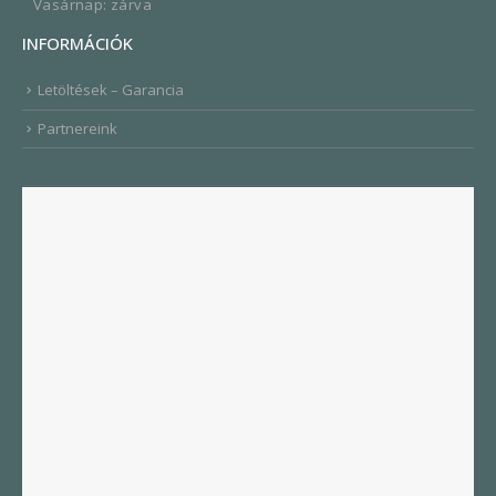
Vasárnap: zárva
INFORMÁCIÓK
Letöltések – Garancia
Partnereink