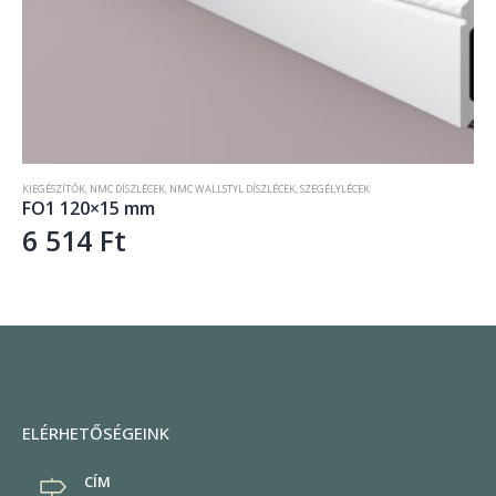
KIEGÉSZÍTŐK
,
NMC DÍSZLÉCEK
,
NMC WALLSTYL DÍSZLÉCEK
,
SZEGÉLYLÉCEK
FO1 120×15 mm
6 514
Ft
ELÉRHETŐSÉGEINK
CÍM