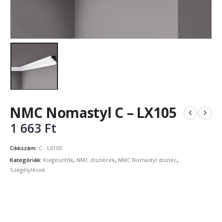
NMC Nomastyl C – LX105
1 663
Ft
Cikkszám:
C - LX105
Kategóriák:
Kiegészítők
,
NMC díszlécek
,
NMC Nomastyl díszléc
,
Szegélylécek