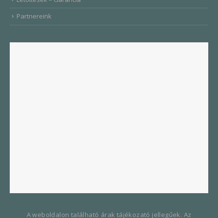
Partnereink
A weboldalon található árak tájékozató jellegűek. Az