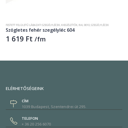
FESTETT FELÜLETŰ LÁBAZATI SZEGÉLYLÉCEK
,
KIEGÉSZÍTŐK
,
RAL 9016
,
SZEGÉLYLÉCEK
Bordázott fehér szegélyléc 625
2 440
Ft
/fm
ELÉRHETŐSÉGEINK
CÍM
1039 Budapest, Szentendrei út 295.
TELEFON
+ 36 20 256 6070