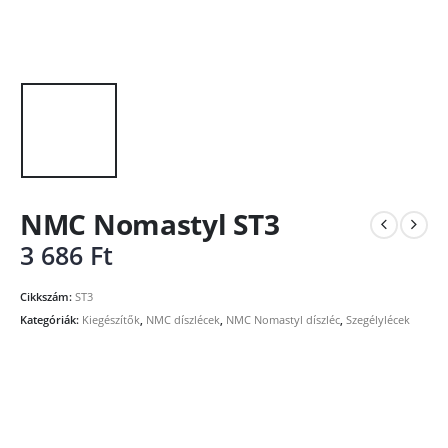
NMC Nomastyl ST3
3 686
Ft
Cikkszám:
ST3
Kategóriák:
Kiegészítők
,
NMC díszlécek
,
NMC Nomastyl díszléc
,
Szegélylécek