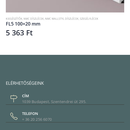
KIEGÉSZÍTŐK
,
NMC DÍSZLÉCEK
,
NMC WALLSTYL DÍSZLÉCEK
,
SZEGÉLYLÉCEK
FL5 100×20 mm
5 363
Ft
ELÉRHETŐSÉGEINK
CÍM
1039 Budapest, Szentendrei út 295.
TELEFON
+ 36 20 256 6070