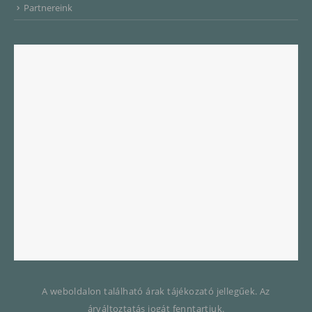
Partnereink
A weboldalon található árak tájékozató jellegűek. Az
árváltoztatás jogát fenntartjuk.