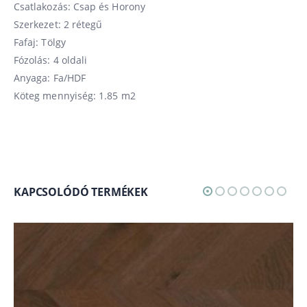
Csatlakozás: Csap és Horony
Szerkezet: 2 rétegű
Fafaj: Tölgy
Fózolás: 4 oldali
Anyaga: Fa/HDF
Köteg mennyiség: 1.85 m2
KAPCSOLÓDÓ TERMÉKEK