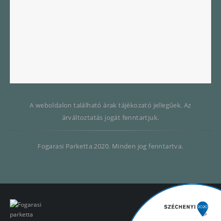
A weboldalon található árak tájékozató jellegűek. Az
árváltoztatás jogát fenntartjuk.
Fogarasi Parketta 2020. Minden jog fenntartva.