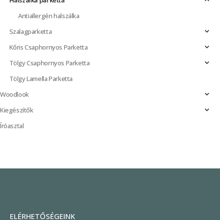
Antiallergén halszálka
Szalagparketta
Kőris Csaphornyos Parketta
Tölgy Csaphornyos Parketta
Tölgy Lamella Parketta
Woodlook
Kiegészítők
Íróasztal
ELÉRHETŐSÉGEINK