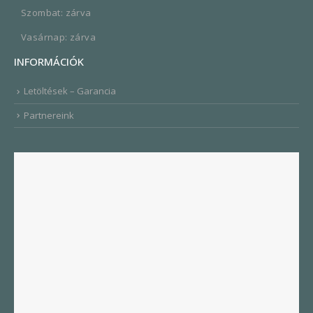
Szombat: zárva
Vasárnap: zárva
INFORMÁCIÓK
Letöltések – Garancia
Partnereink