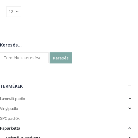
Keresés…
Keresés
TERMÉKEK
Laminált padló
Vinylpadló
SPC padlók
Faparketta
Halszálka parketta