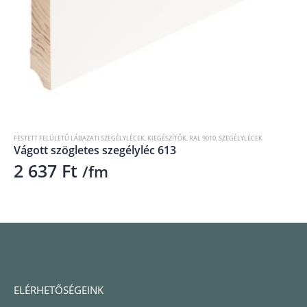
FESTETT FELÜLETŰ LÁBAZATI SZEGÉLYLÉCEK
,
KIEGÉSZÍTŐK
,
RAL 9010
,
SZEGÉLYLÉCEK
Vágott szögletes szegélyléc 613
2 637
Ft
/fm
ELÉRHETŐSÉGEINK