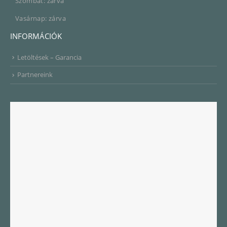
Szombat: zárva
Vasárnap: zárva
INFORMÁCIÓK
Letöltések – Garancia
Partnereink