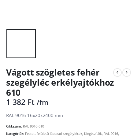
Vágott szögletes fehér
szegélyléc erkélyajtókhoz
610
1 382
Ft
/fm
RAL 9016 16x20x2400 mm
Cikkszám:
RAL 9016-610
Kategóriák:
Festett felületű lábazati szegélylécek
,
Kiegészítők
,
RAL 9016
,