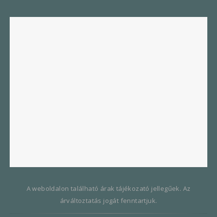
A weboldalon található árak tájékozató jellegűek. Az
árváltoztatás jogát fenntartjuk.