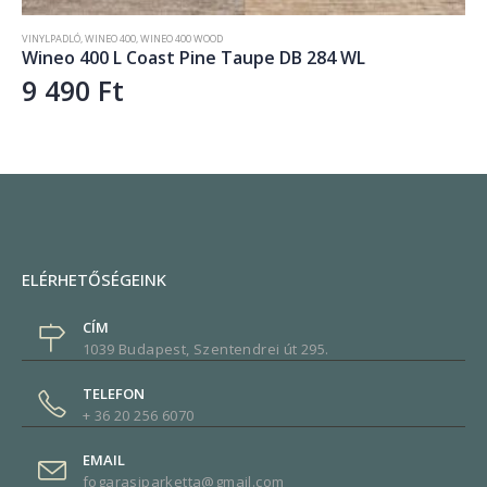
VINYLPADLÓ
,
WINEO 400
,
WINEO 400 WOOD
L
Wineo 400 L Coast Pine Greige DB 280 WL
9 490
Ft
ELÉRHETŐSÉGEINK
CÍM
1039 Budapest, Szentendrei út 295.
TELEFON
+ 36 20 256 6070
EMAIL
fogarasiparketta@gmail.com