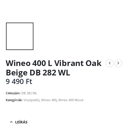
Wineo 400 L Vibrant Oak
Beige DB 282 WL
9 490
Ft
Cikkszám:
DB 282 WL
Kategóriák:
Vinylpadló
,
Wineo 400
,
Wineo 400 Wood
LEÍRÁS