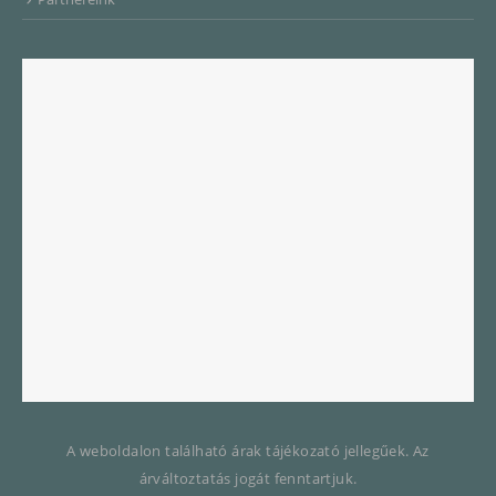
A weboldalon található árak tájékozató jellegűek. Az
árváltoztatás jogát fenntartjuk.