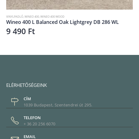
VINYLPADLÓ
,
WINEO 400
,
WINEO 400 WOOD
Wineo 400 L Balanced Oak Lightgrey DB 286 WL
9 490
Ft
ELÉRHETŐSÉGEINK
CÍM
1039 Budapest, Szentendrei út 295.
TELEFON
+ 36 20 256 6070
EMAIL