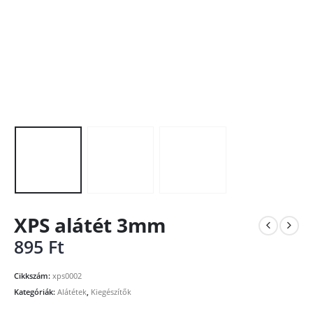
XPS alátét 3mm
895
Ft
Cikkszám:
xps0002
Kategóriák:
Alátétek
,
Kiegészítők