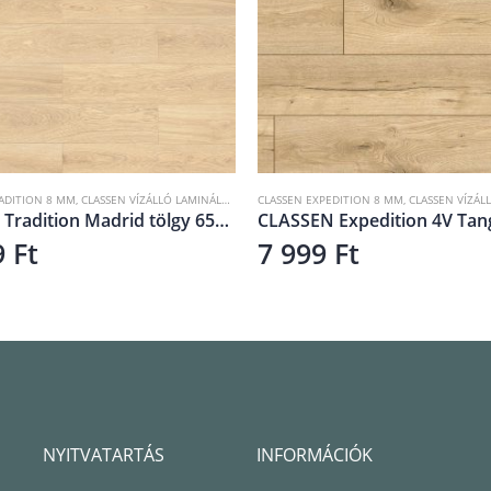
ADITION 8 MM
,
CLASSEN VÍZÁLLÓ LAMINÁLT PADLÓ
CLASSEN EXPEDITION 8 MM
,
LAMINÁLT PADLÓ
,
CLASSEN VÍZÁLLÓ LA
Classen Tradition Madrid tölgy 65126
9
Ft
7 999
Ft
NYITVATARTÁS
INFORMÁCIÓK