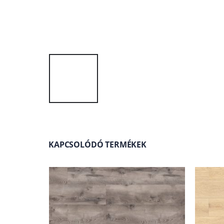
KAPCSOLÓDÓ TERMÉKEK
ÍZÁLLÓ LAMINÁLT PADLÓ