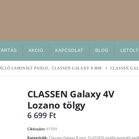
YÁRTÁS
AKCIÓ
KAPCSOLAT
BLOG
LETÖLT
ZÁLLÓ LAMINÁLT PADLÓ
,
CLASSEN GALAXY 8 MM
CLASSEN GAL
CLASSEN Galaxy 4V
Lozano tölgy
6 699
Ft
Cikkszám:
61509
Kategóriák:
Classen Galaxy 8 mm
,
CLASSEN vízálló laminált pad