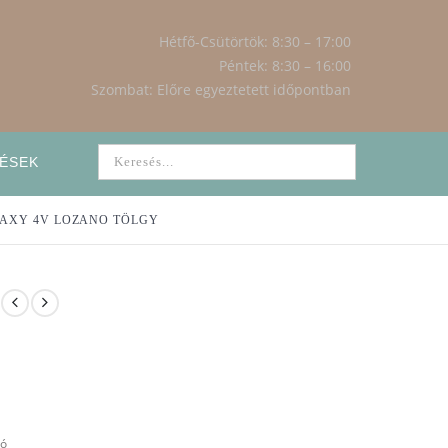
Hétfő-Csütörtök: 8:30 – 17:00
Péntek: 8:30 – 16:00
Szombat: Előre egyeztetett időpontban
ÉSEK
AXY 4V LOZANO TÖLGY
ló