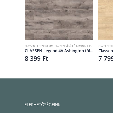
CLASSEN Harmony Forte 4V Avan tölgy 55959
CLASSEN LEGEND 8 MM
,
CLASSEN VÍZÁLLÓ LAMINÁLT PADLÓ
CLASSEN TR
CLASSEN Legend 4V Ashington tölgy WR 54752
8 399
Ft
7 79
ELÉRHETŐSÉGEINK