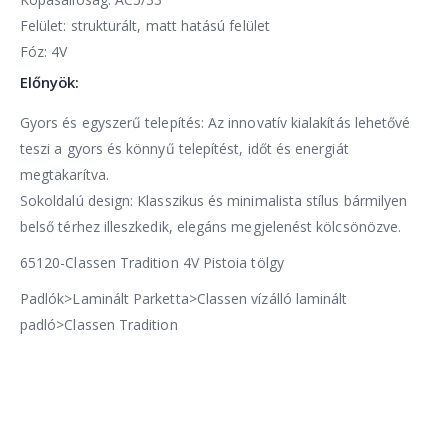
Felület: strukturált, matt hatású felület
Fóz: 4V
Előnyök:
Gyors és egyszerű telepítés: Az innovatív kialakítás lehetővé
teszi a gyors és könnyű telepítést, időt és energiát
megtakarítva.
Sokoldalú design: Klasszikus és minimalista stílus bármilyen
belső térhez illeszkedik, elegáns megjelenést kölcsönözve.
65120-Classen Tradition 4V Pistoia tölgy
Padlók>Laminált Parketta>Classen vízálló laminált
padló>Classen Tradition