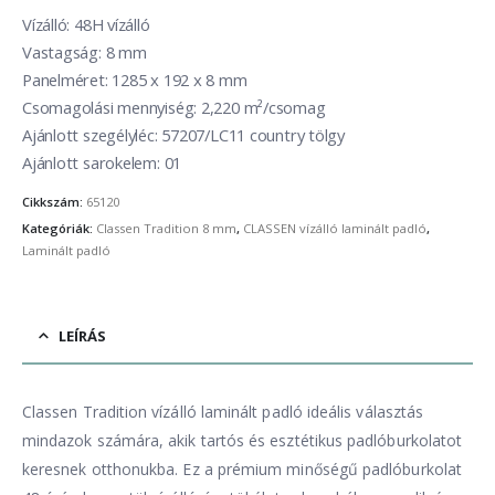
Vízálló: 48H vízálló
Vastagság: 8 mm
Panelméret: 1285 x 192 x 8 mm
Csomagolási mennyiség: 2,220 m²/csomag
Ajánlott szegélyléc: 57207/LC11 country tölgy
Ajánlott sarokelem: 01
Cikkszám:
65120
Kategóriák:
Classen Tradition 8 mm
,
CLASSEN vízálló laminált padló
,
Laminált padló
LEÍRÁS
Classen Tradition vízálló laminált padló ideális választás
mindazok számára, akik tartós és esztétikus padlóburkolatot
keresnek otthonukba. Ez a prémium minőségű padlóburkolat