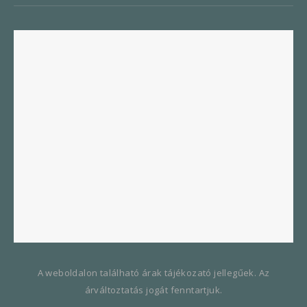
A weboldalon található árak tájékozató jellegűek. Az
árváltoztatás jogát fenntartjuk.