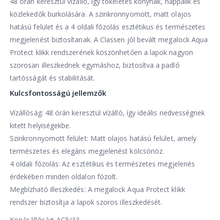
48 órán keresztül vízálló, így tökéletes konyhák, nappalik és
közlekedők burkolására. A szinkronnyomott, matt olajos
hatású felület és a 4 oldali fózolás esztétikus és természetes
megjelenést biztosítanak. A Classen jól bevált megalock Aqua
Protect klikk rendszerének köszönhetően a lapok nagyon
szorosan illeszkednek egymáshoz, biztosítva a padló
tartósságát és stabilitását.
Kulcsfontosságú jellemzők
Vízállóság: 48 órán keresztül vízálló, így ideális nedvességnek
kitett helyiségekbe.
Szinkronnyomott felület: Matt olajos hatású felület, amely
természetes és elegáns megjelenést kölcsönöz.
4 oldali fózolás: Az esztétikus és természetes megjelenés
érdekében minden oldalon fózolt.
Megbízható illeszkedés: A megalock Aqua Protect klikk
rendszer biztosítja a lapok szoros illeszkedését.
Kopásállóság: AC5/33