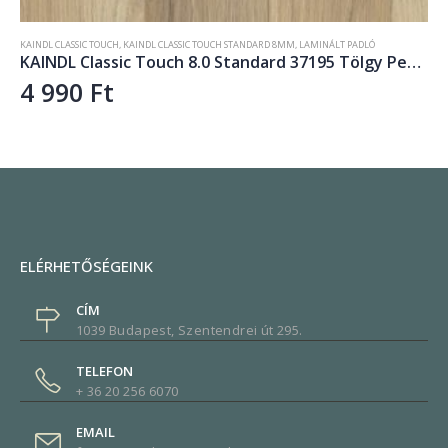
KRONOTEX EXQUISIT PLUS
,
KRONOTEX LAMINÁLT PARKETTA
,
LAMINÁLT PADLÓ
KRONOTEX Exquisit Plus Gala Oak Brown D4784
7 890
Ft
ELÉRHETŐSÉGEINK
CÍM
1039 Budapest, Szentendrei út 295.
TELEFON
+ 36 20 256 6070
EMAIL