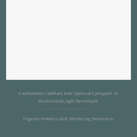
A weboldalon található árak tájékozató jellegűek. Az
árváltoztatás jogát fenntartjuk.
Fogarasi Parketta 2020. Minden jog fenntartva.