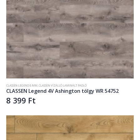
CLASSEN LEGEND 8 MM
,
CLASSEN VÍZÁLLÓ LAMINÁLT PADLÓ
CLASSEN Legend 4V Ashington tölgy WR 54752
8 399
Ft