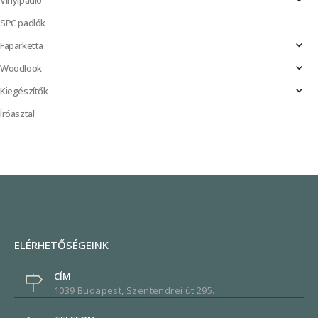
Vinylpadló
SPC padlók
Faparketta
Woodlook
Kiegészítők
Íróasztal
ELÉRHETŐSÉGEINK
CÍM
1039 Budapest, Szentendrei út 295.