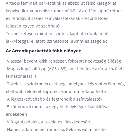
Arteo® laminált parkettáink az abszolút felső kategóriát
képviselik kompromisszumok nélkül. Az ötféle lapméretnek
és rendkívül széles színválasztékának köszönhetően
teljesen egyedivé szabható.
Természetesen minden színhez kapható dupla matt
lakkréteggel ellátott, színazonos, 80mm-es szegőléc.
Az Arteo® parketták főbb előnyei:
Viasszal bevont klikk rendszer, fokozott nedvesség állóság
Magas kopásállóság (AC5 / 33), ami lehetővé akár a közületi
felhasználást is
Tökéletes szinkron erezettség, amelynek köszönhetően még
élethűbb felületet kapunk, akár a tömör faparketta
A legközkedveltebb és legtrendibb színválaszték
5 különböző méret, az egyedi helyiségek kialakítása
érdekében
V fuga 4 oldalon, a tökéletes illeszkedésért
Hamisítatlan német minőség, Kék angyal minősítés