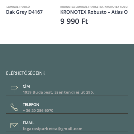
KRONOTEX LAMINÁLT PARKETTA
,
KRONOTEX ROBUSTO
,
LAMINÁLT PADLÓ
KRONOTEX Robusto – Atlas Oak Anthrazit D3592
9 990
Ft
ELÉRHETŐSÉGEINK
CÍM
1039 Budapest, Szentendrei út 295.
TELEFON
+ 36 20 256 6070
EMAIL
fogarasiparketta@gmail.com