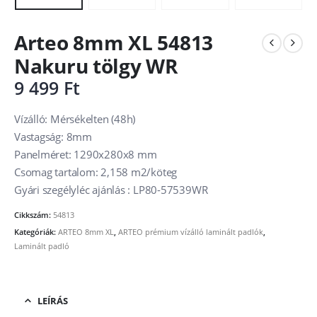
Arteo 8mm XL 54813
Nakuru tölgy WR
9 499
Ft
Vízálló: Mérsékelten (48h)
Vastagság: 8mm
Panelméret: 1290x280x8 mm
Csomag tartalom: 2,158 m2/köteg
Gyári szegélyléc ajánlás : LP80-57539WR
Cikkszám:
54813
Kategóriák:
ARTEO 8mm XL
,
ARTEO prémium vízálló laminált padlók
,
Laminált padló
LEÍRÁS