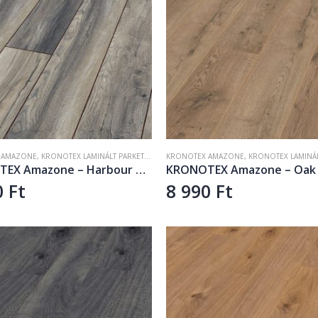
 AMAZONE
,
KRONOTEX LAMINÁLT PARKETTA
,
LAMINÁLT PADLÓ
KRONOTEX AMAZONE
,
KRONOTEX LAMINÁLT
KRONOTEX Amazone – Harbour Oak grey D3572
0
Ft
8 990
Ft