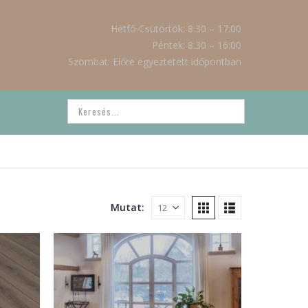
Hétfő-Csütörtök: 8:30 – 17:00
Péntek: 8:30 – 16:00
Szombat: Előre egyeztetett időpontban
Mutat: