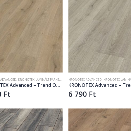
 ADVANCED
,
KRONOTEX LAMINÁLT PARKETTA
,
LAMINÁLT PADLÓ
KRONOTEX ADVANCED
,
KRONOTEX LAMINÁLT
KRONOTEX Advanced – Trend Oak Brown D3128
0
Ft
6 790
Ft