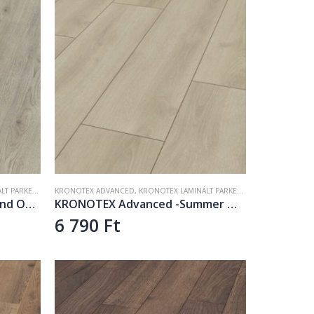
 PARKETTA
,
LAMINÁLT PADLÓ
KRONOTEX ADVANCED
,
KRONOTEX LAMINÁLT PARKETTA
,
LAMINÁLT PADLÓ
KRONOTEX Advanced – Trend Oak Grey D3126
KRONOTEX Advanced -Summer Oak Beige D3902
6 790
Ft