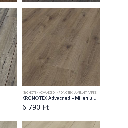
KRONOTEX ADVANCED
,
KRONOTEX LAMINÁLT PARKETTA
,
LAMINÁLT PADLÓ
KRONOTEX Advacned – Millenium Oak Brown D3531
6 790
Ft