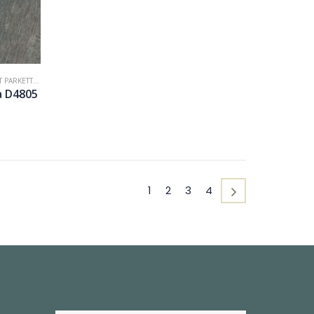
 PARKETTA
,
LAMINÁLT PADLÓ
a D4805
1
2
3
4