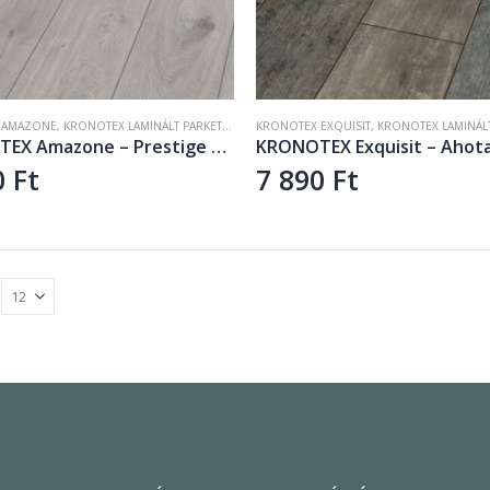
 AMAZONE
,
KRONOTEX LAMINÁLT PARKETTA
,
LAMINÁLT PADLÓ
KRONOTEX EXQUISIT
,
KRONOTEX LAMINÁLT
KRONOTEX Amazone – Prestige Oak white D3239
KRONOTEX Exquisit – Ahot
0
Ft
7 890
Ft