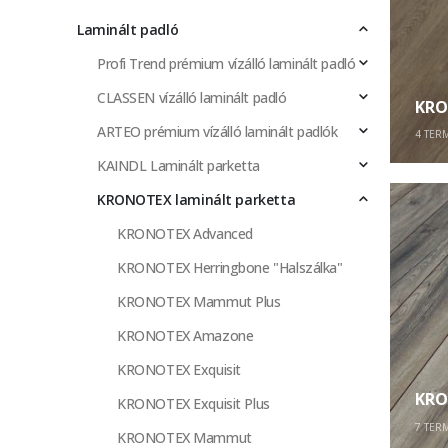
Laminált padló
Profi Trend prémium vízálló laminált padló
CLASSEN vízálló laminált padló
KRO
ARTEO prémium vízálló laminált padlók
4
TER
KAINDL Laminált parketta
KRONOTEX laminált parketta
KRONOTEX Advanced
KRONOTEX Herringbone "Halszálka"
KRONOTEX Mammut Plus
KRONOTEX Amazone
KRONOTEX Exquisit
KRO
KRONOTEX Exquisit Plus
7
TER
KRONOTEX Mammut