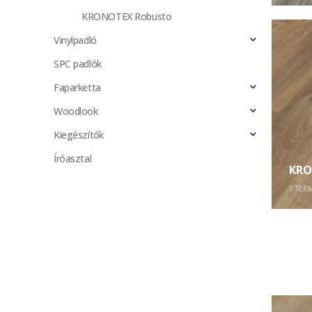
KRONOTEX Robusto
Vinylpadló
SPC padlók
Faparketta
Woodlook
Kiegészítők
Íróasztal
KR
7
TER