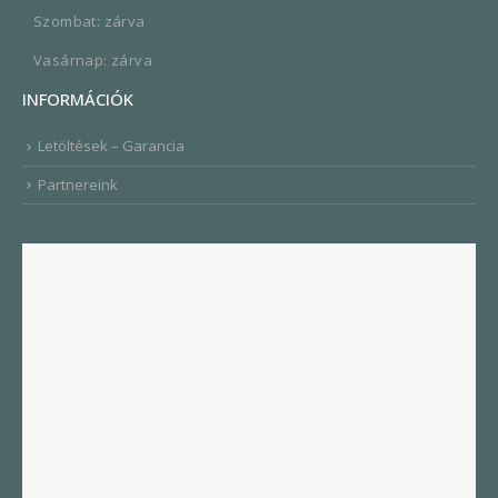
Szombat: zárva
Vasárnap: zárva
INFORMÁCIÓK
Letöltések – Garancia
Partnereink