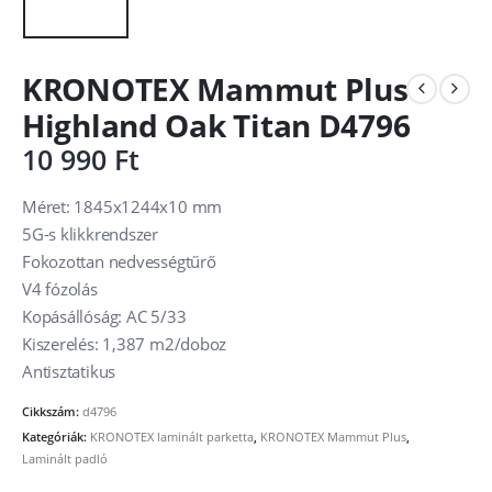
KRONOTEX Mammut Plus
Highland Oak Titan D4796
10 990
Ft
Méret: 1845x1244x10 mm
5G-s klikkrendszer
Fokozottan nedvességtűrő
V4 fózolás
Kopásállóság: AC 5/33
Kiszerelés: 1,387 m2/doboz
Antisztatikus
Cikkszám:
d4796
Kategóriák:
KRONOTEX laminált parketta
,
KRONOTEX Mammut Plus
,
Laminált padló