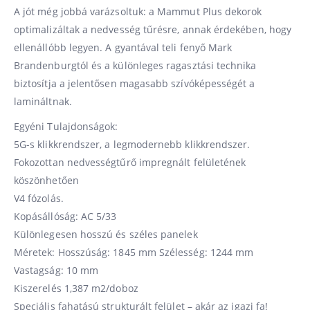
A jót még jobbá varázsoltuk: a Mammut Plus dekorok
optimalizáltak a nedvesség tűrésre, annak érdekében, hogy
ellenállóbb legyen. A gyantával teli fenyő Mark
Brandenburgtól és a különleges ragasztási technika
biztosítja a jelentősen magasabb szívóképességét a
lamináltnak.
Egyéni Tulajdonságok:
5G-s klikkrendszer, a legmodernebb klikkrendszer.
Fokozottan nedvességtűrő impregnált felületének
köszönhetően
V4 fózolás.
Kopásállóság: AC 5/33
Különlegesen hosszú és széles panelek
Méretek: Hosszúság: 1845 mm Szélesség: 1244 mm
Vastagság: 10 mm
Kiszerelés 1,387 m2/doboz
Speciális fahatású strukturált felület – akár az igazi fa!