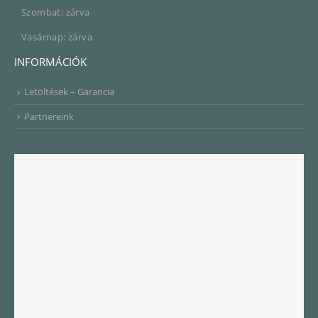
Szombat: zárva
Vasárnap: zárva
INFORMÁCIÓK
Letöltések – Garancia
Partnereink