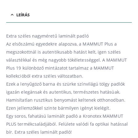
LEÍRÁS
Extra széles nagyméretű laminált padló
Az elsőszámú egyedekre alapozva, a MAMMUT Plus a
megszokottnál is autentikusabb hatást kelt, igen széles
választékkal és még nagyobb tökéletességgel. A MAMMUT
Plus 19 különböző mintázatot tartalmaz a MAMMUT
kollekcióból extra széles változatban.
Ezek a lenyűgöző barna és szürke színvilágú tölgy padlók
igazán elegánsak és autentikus, természetes hatásúak.
Hamisítatlan rusztikus benyomást keltenek otthonodban.
Ezen jellemzőkkel szinte bármilyen igényt kielégít.
Egy soros, fahatású laminált padló a Kronotex MAMMUT
PLUS termékcsaládjából. Felülete valódi fa optikai hatással
bír. Extra széles laminált padló!