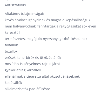
Antisztatikus
Általános tulajdonságai:
kevés ápolást igényelnek és magas a kopásállóságuk
nem halványodnak, fenntartják a ragyogásukat sok éven
keresztül
természetes, megújuló nyersanyagokból készülnek
foltállók
tűzállók
erősek, teherbírók és ütközés-állók
mezítláb is kényelmes rajtuk járni
gyakorlatilag karcállók
ellenállnak a cigaretta által okozott égéseknek
kopásállók
alkalmazhatók padlófűtésre