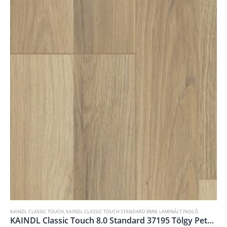
KRONOTEX EXQUISIT PLUS
,
KRONOTEX LAMINÁLT PARKETTA
,
LAMINÁLT PADLÓ
KAINDL Classic Touch 8.0 Standard 37195 Tölgy Petrona 8 mm
KRONOTEX Exquisit Plus Gala Oak Brown D4784