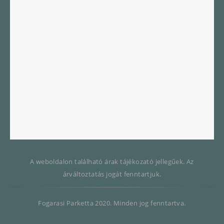
A weboldalon található árak tájékozató jellegűek. Az
árváltoztatás jogát fenntartjuk.
Fogarasi Parketta 2020. Minden jog fenntartva.