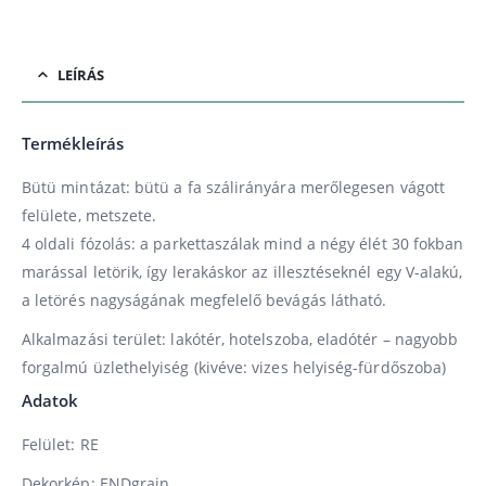
LEÍRÁS
Termékleírás
Bütü mintázat: bütü a fa szálirányára merőlegesen vágott
felülete, metszete.
4 oldali fózolás: a parkettaszálak mind a négy élét 30 fokban
marással letörik, így lerakáskor az illesztéseknél egy V-alakú,
a letörés nagyságának megfelelő bevágás látható.
Alkalmazási terület: lakótér, hotelszoba, eladótér – nagyobb
forgalmú üzlethelyiség (kivéve: vizes helyiség-fürdőszoba)
Adatok
Felület: RE
Dekorkép: ENDgrain