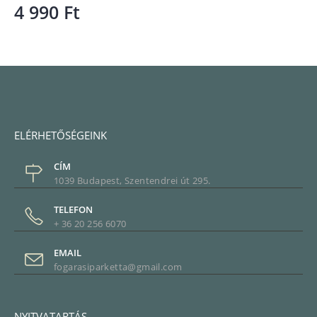
7 890
Ft
ELÉRHETŐSÉGEINK
CÍM
1039 Budapest, Szentendrei út 295.
TELEFON
+ 36 20 256 6070
EMAIL
fogarasiparketta@gmail.com
NYITVATARTÁS