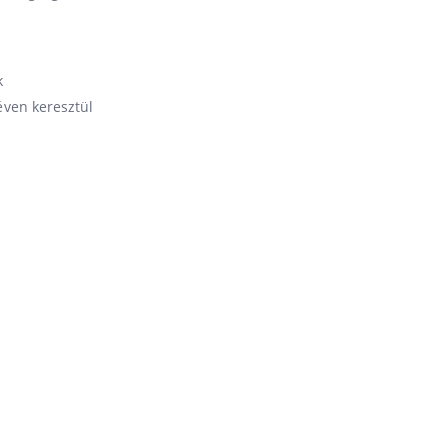
k
éven keresztül