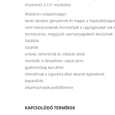
Kiszerelés 2,131 m2/doboz
Általános tulajdonságai:
kevés ápolást igényelnek és magas a kopásállóságu
nem halványodnak, fenntartják a ragyogásukat sok 
természetes, megújuló nyersanyagokból készülnek
foltállók
tűzállók
erősek, teherbírók és ütközés-állók
mezítláb is kényelmes rajtuk járni
gyakorlatilag karcállók
ellenállnak a cigaretta által okozott égéseknek
kopásállók
alkalmazhatók padlófűtésre
KAPCSOLÓDÓ TERMÉKEK