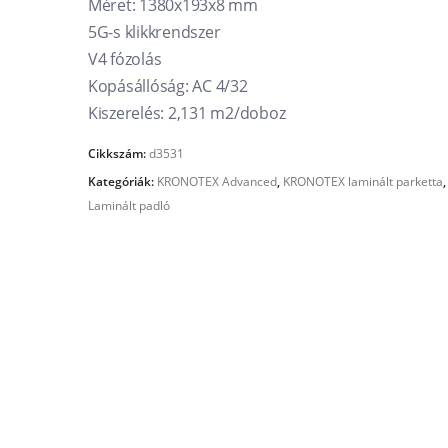
Méret: 1380x193x8 mm
5G-s klikkrendszer
V4 fózolás
Kopásállóság: AC 4/32
Kiszerelés: 2,131 m2/doboz
Cikkszám:
d3531
Kategóriák:
KRONOTEX Advanced
,
KRONOTEX laminált parketta
,
Laminált padló