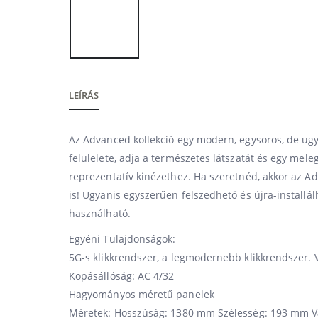
LEÍRÁS
Az Advanced kollekció egy modern, egysoros, de ug
felülelete, adja a természetes látszatát és egy meleg
reprezentatív kinézethez. Ha szeretnéd, akkor az A
is! Ugyanis egyszerűen felszedhető és újra-installá
használható.
Egyéni Tulajdonságok:
5G-s klikkrendszer, a legmodernebb klikkrendszer. V
Kopásállóság: AC 4/32
Hagyományos méretű panelek
Méretek: Hosszúság: 1380 mm Szélesség: 193 mm 