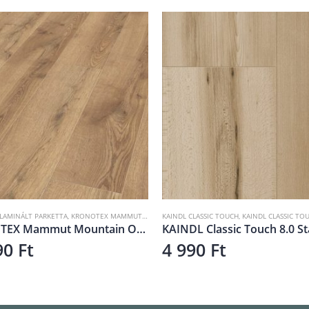
Ó
SSIC TOUCH
,
KAINDL CLASSIC TOUCH STANDARD 8MM
KAINDL NATURAL TOUCH
,
LAMINÁLT PADLÓ
,
KAINDL NATURAL TOUCH 
KAINDL Classic Touch 8.0 Standard K4368 Bükk Swaran 8 mm
0
Ft
6 990
Ft