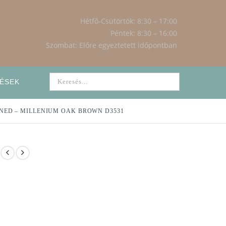
Hétfő-Csütörtök: 8:30 – 17:00
Péntek: 8:30 – 16:00
Szombat: Előre egyeztetett időpontban
ÉSEK
ED – MILLENIUM OAK BROWN D3531