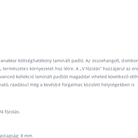
yanakkor költséghatékony laminált padló. Az összehangolt, dombor
, természetes környezetet hoz létre. A „V fózolás” hozzájárul az ere
dvanced kollekció laminált padlóit magaddal viheted következő ot
lható, ráadásul még a kevésbé forgalmas közületi helységekben is
4 fózolás.
Vastagság: 8 mm