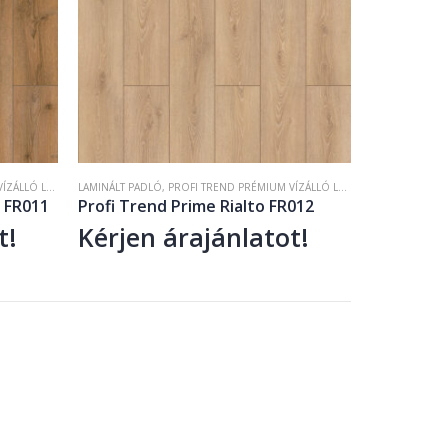
MINÁLT PADLÓ
LAMINÁLT PADLÓ
,
PROFI TREND PRIME KOLLEKCIÓ
,
PROFI TREND PRÉMIUM VÍZÁLLÓ LAMINÁLT PADLÓ
,
PROF
 FR011
Profi Trend Prime Rialto FR012
t!
Kérjen árajánlatot!