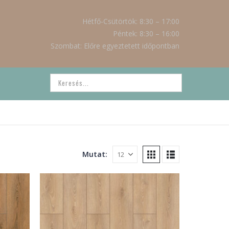
Hétfő-Csütörtök: 8:30 – 17:00
Péntek: 8:30 – 16:00
Szombat: Előre egyeztetett időpontban
Mutat: