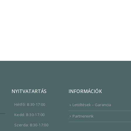
NYITVATARTÁS
INFORMÁCIÓK
Hétfő: 8:30-17:00
Letöltések – Garancia
Kedd: 8:30-17:00
Partnereink
Szerda: 8:30-17:00