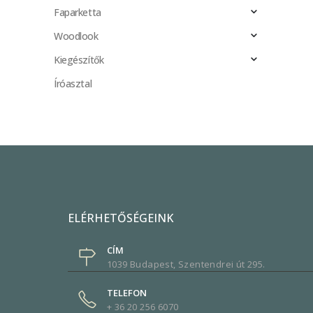
Faparketta
Woodlook
Kiegészítők
Íróasztal
ELÉRHETŐSÉGEINK
CÍM
1039 Budapest, Szentendrei út 295.
TELEFON
+ 36 20 256 6070