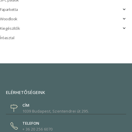
SPC padlók
Faparketta
Woodlook
Kiegészítők
Íróasztal
ELÉRHETŐSÉGEINK
CÍM
1039 Budapest, Szentendrei út 295.
TELEFON
+ 36 20 256 6070