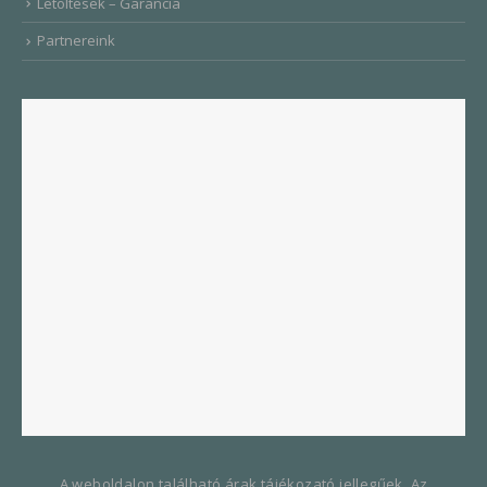
Letöltések – Garancia
Partnereink
A weboldalon található árak tájékozató jellegűek. Az