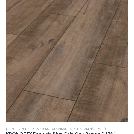
KRONOTEX EXQUISIT PLUS
,
KRONOTEX LAMINÁLT PARKETTA
,
LAMINÁLT PADLÓ
KRONOTEX Exquisit Plus Gala Oak Brown D4784