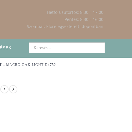
Hétfő-Csütörtök: 8:30 – 17:00
Péntek: 8:30 – 16:00
Szombat: Előre egyeztetett időpontban
ÉSEK
– MACRO OAK LIGHT D4752