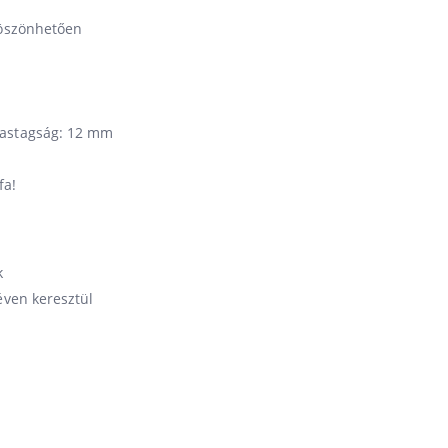
köszönhetően
Vastagság: 12 mm
fa!
k
éven keresztül