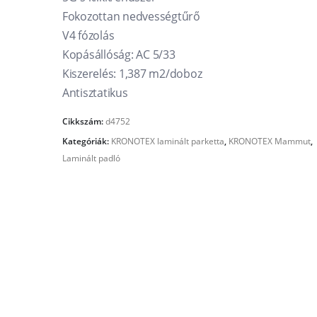
Fokozottan nedvességtűrő
V4 fózolás
Kopásállóság: AC 5/33
Kiszerelés: 1,387 m2/doboz
Antisztatikus
Cikkszám:
d4752
Kategóriák:
KRONOTEX laminált parketta
,
KRONOTEX Mammut
,
Laminált padló