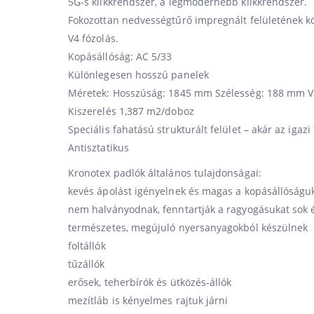
5G-s klikkrendszer, a legmodernebb klikkrendszer.
Fokozottan nedvességtűrő impregnált felületének 
V4 fózolás.
Kopásállóság: AC 5/33
Különlegesen hosszú panelek
Méretek: Hosszúság: 1845 mm Szélesség: 188 mm 
Kiszerelés 1,387 m2/doboz
Speciális fahatású strukturált felület – akár az igazi 
Antisztatikus
Kronotex padlók általános tulajdonságai:
kevés ápolást igényelnek és magas a kopásállóságu
nem halványodnak, fenntartják a ragyogásukat sok 
természetes, megújuló nyersanyagokból készülnek
foltállók
tűzállók
erősek, teherbírók és ütközés-állók
mezítláb is kényelmes rajtuk járni