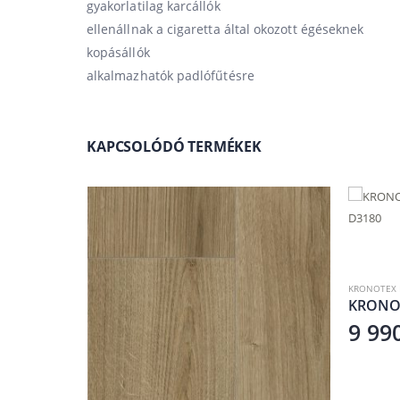
gyakorlatilag karcállók
ellenállnak a cigaretta által okozott égéseknek
kopásállók
alkalmazhatók padlófűtésre
KAPCSOLÓDÓ TERMÉKEK
KRONOTEX LAMINÁLT PARKETTA
,
KRONOTEX ROBUSTO
,
LAMINÁLT PADL
KRONOTEX 
KRONOTEX Robusto – Rip Oak Nature D3180
9 990
Ft
10 9