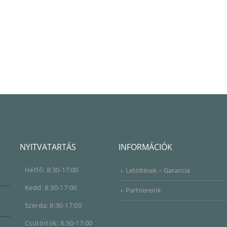
NYITVATARTÁS
INFORMÁCIÓK
Hétfő: 8:30-17:00
Letöltések – Garancia
Kedd: 8:30-17:00
Partnereink
Szerda: 8:30-17:00
Csütörtök: 8:30-17:00
Péntek: 8:30-16:00
Szombat: zárva
Vasárnap: zárva