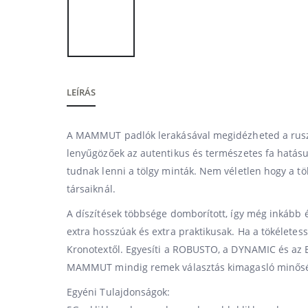
LEÍRÁS
A MAMMUT padlók lerakásával megidézheted a rusz
lenyűgözőek az autentikus és természetes fa hatás
tudnak lenni a tölgy minták. Nem véletlen hogy a 
társaiknál.
A díszítések többsége domborított, így még inkább 
extra hosszúak és extra praktikusak. Ha a tökélete
Kronotextől. Egyesíti a ROBUSTO, a DYNAMIC és az EX
MAMMUT mindig remek választás kimagasló minőség
Egyéni Tulajdonságok: