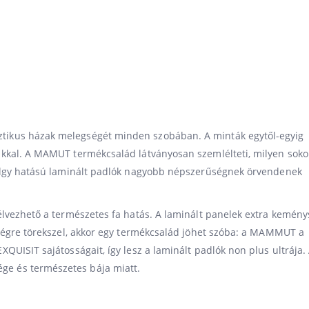
tikus házak melegségét minden szobában. A minták egytől-egyig
ukkal. A MAMUT termékcsalád látványosan szemlélteti, milyen soko
tölgy hatású laminált padlók nagyobb népszerűségnek örvendenek
élvezhető a természetes fa hatás. A laminált panelek extra kemény
sségre törekszel, akkor egy termékcsalád jöhet szóba: a MAMMUT a
QUISIT sajátosságait, így lesz a laminált padlók non plus ultrája.
e és természetes bája miatt.