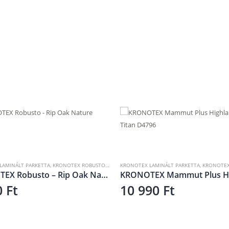
Ó
LAMINÁLT PARKETTA
,
KRONOTEX MAMMUT PLUS
,
LAMINÁLT PADLÓ
LAMINÁLT PADLÓ
,
PROFI TREND PRÉMIUM VÍZÁLLÓ LAM
KRONOTEX Mammut Plus Highland Oak Titan D4796
Profi Trend Wings Falcon F
90
Ft
Kérjen árajánlato