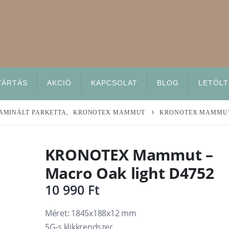
YÁRTÁS
AKCIÓ
KAPCSOLAT
BLOG
LETÖLT
AMINÁLT PARKETTA
,
KRONOTEX MAMMUT
KRONOTEX MAMMUT 
KRONOTEX Mammut –
Macro Oak light D4752
10 990
Ft
Méret: 1845x188x12 mm
5G-s klikkrendszer