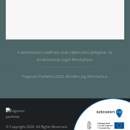
A weboldalon található árak tájékozató jellegűek. Az
árváltoztatás jogát fenntartjuk.
Fogarasi Parketta 2020. Minden jog fenntartva.
© Copyright 2026. All Rights Reserved.