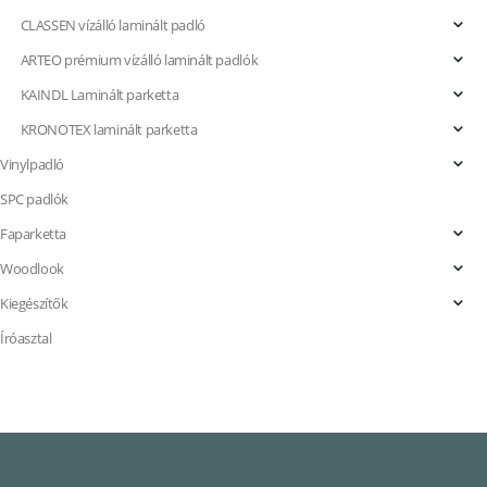
CLASSEN vízálló laminált padló
ARTEO prémium vízálló laminált padlók
KAINDL Laminált parketta
KRONOTEX laminált parketta
Vinylpadló
SPC padlók
Faparketta
Woodlook
Kiegészítők
Íróasztal