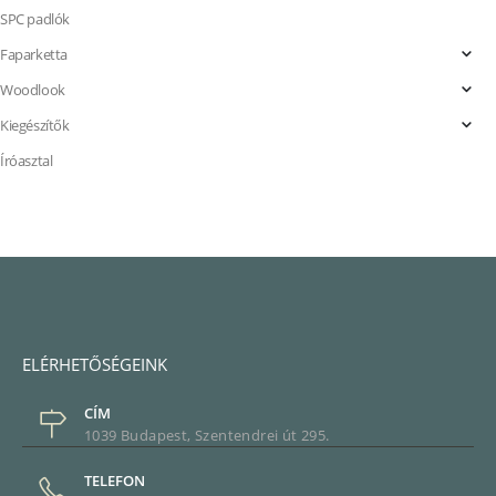
SPC padlók
Faparketta
Woodlook
Kiegészítők
Íróasztal
ELÉRHETŐSÉGEINK
CÍM
1039 Budapest, Szentendrei út 295.
TELEFON